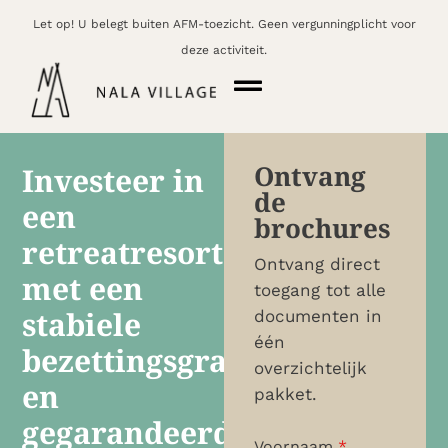
Let op! U belegt buiten AFM-toezicht. Geen vergunningplicht voor
deze activiteit.
Ontvang
Investeer in
de
een
brochures
retreatresort
Ontvang direct
met een
toegang tot alle
stabiele
documenten in
één
bezettingsgraad
overzichtelijk
en
pakket.
gegarandeerd
Voornaam
*