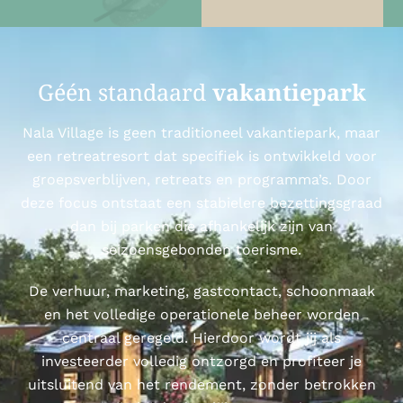
name-hny-6n8ra
Géén standaard
vakantiepark
Nala Village is geen traditioneel vakantiepark, maar
een retreatresort dat specifiek is ontwikkeld voor
groepsverblijven, retreats en programma’s. Door
deze focus ontstaat een stabielere bezettingsgraad
dan bij parken die afhankelijk zijn van
seizoensgebonden toerisme.
De verhuur, marketing, gastcontact, schoonmaak
en het volledige operationele beheer worden
centraal geregeld. Hierdoor wordt jij als
investeerder volledig ontzorgd en profiteer je
uitsluitend van het rendement, zonder betrokken