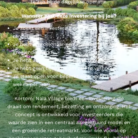
te zijn bij de dagelijkse operatie.
Wanneer past deze investering bij jou?
Je zoekt een investering met focus op
rendement
Je bent op zoek naar een investering in een
groeiende markt
Je hebt affiniteit met bewuste recreatie
Je hebt geen behoefte om zelf te verhuren
Je staat open voor beperkt eigen gebruik (6
weken per jaar)
Kortom: Nala Village biedt een investering die
draait om rendement, bezetting en ontzorging. Het
concept is ontwikkeld voor investeerders die
waarde zien in een centraal aangestuurd model en
een groeiende retreatmarkt. Voor wie vooral op